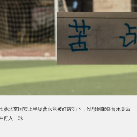
赛北京国安上半场曹永竞被红牌罚下，没想到献祭曹永竞后，
钟再入一球