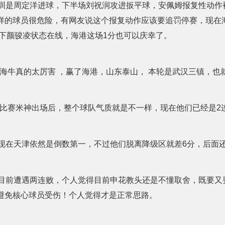
是周定洋进球，下半场刘祝润攻进扳平球，安佩姆报复性动作
样的球员很危险，有网友说这个报复动作应该要追罚停赛，现在
下颜骏凌状态在线，海港这场1分也可以庆幸了。
海牛真的太厉害 ，赢了海港，山东泰山， 本轮是武汉三镇，也
比赛米神出场后，整个球队气质就是不一样，现在他们已经是2
在天津依然是倒数第一，不过他们脱离降级区就差6分，后面
前遭遇两连败，个人觉得目前申花教头还是不懂取舍，既要又
避免核心球员受伤！个人觉得才是正常思路。